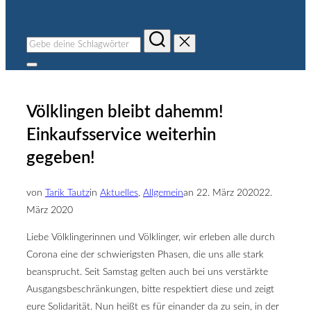
Suchen
nach:
Seitenleiste
&
Navigation
umschalten
Völklingen bleibt dahemm!
Einkaufsservice weiterhin
gegeben!
Veröffentlicht
von
Tarik Tautz
in
Aktuelles
,
Allgemein
an
22. März 2020
22.
am
März 2020
Liebe Völklingerinnen und Völklinger, wir erleben alle durch
Corona eine der schwierigsten Phasen, die uns alle stark
beansprucht. Seit Samstag gelten auch bei uns verstärkte
Ausgangsbeschränkungen, bitte respektiert diese und zeigt
eure Solidarität. Nun heißt es für einander da zu sein, in der