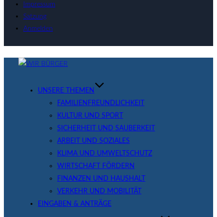
Impressum
Satzung
Anmelden
Zum
Inhalt
springen
UNSERE THEMEN
FAMILIENFREUNDLICHKEIT
KULTUR UND SPORT
SICHERHEIT UND SAUBERKEIT
ARBEIT UND SOZIALES
KLIMA UND UMWELTSCHUTZ
WIRTSCHAFT FÖRDERN
FINANZEN UND HAUSHALT
VERKEHR UND MOBILITÄT
EINGABEN & ANTRÄGE