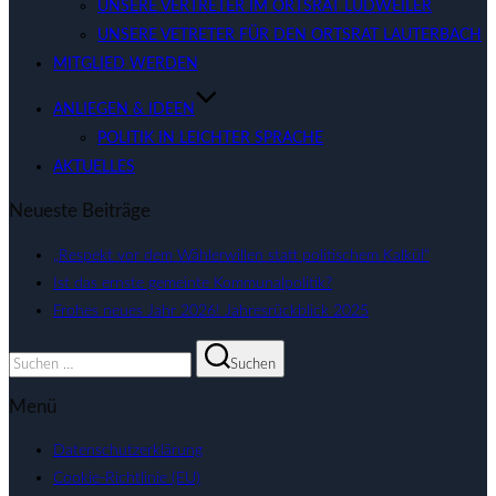
UNSERE VERTRETER IM ORTSRAT LUDWEILER
UNSERE VETRETER FÜR DEN ORTSRAT LAUTERBACH
MITGLIED WERDEN
ANLIEGEN & IDEEN
POLITIK IN LEICHTER SPRACHE
AKTUELLES
Neueste Beiträge
„Respekt vor dem Wählerwillen statt politischem Kalkül“
Ist das ernste gemeinte Kommunalpolitik?
Frohes neues Jahr 2026! Jahresrückblick 2025
Suchen
Suchen
nach:
Menü
Datenschutzerklärung
Cookie-Richtlinie (EU)