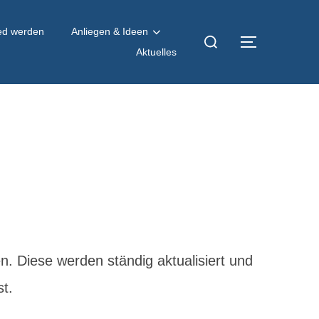
Suchen
ied werden
Anliegen & Ideen
SEITENL
nach:
Aktuelles
 Diese werden ständig aktualisiert und
st.