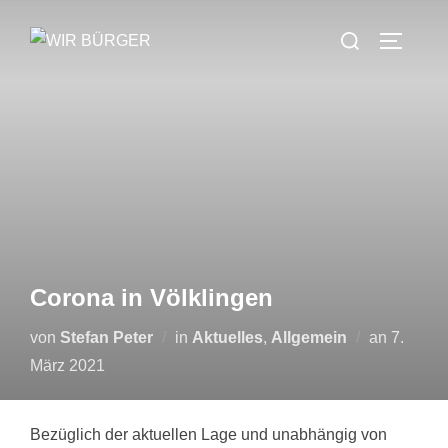
Zum
Suchen
Inhalt
SEITEN
nach:
springen
Corona in Völklingen
Veröffen
von
Stefan Peter
in
Aktuelles
,
Allgemein
an
7.
am
März 2021
Bezüglich der aktuellen Lage und unabhängig von