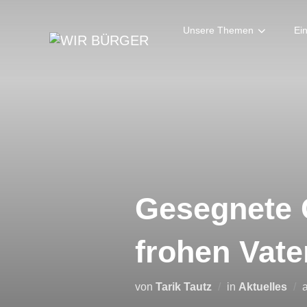
Zum
Inhalt
Unsere Themen
Ei
springen
Gesegnete C
frohen Vate
von
Tarik Tautz
in
Aktuelles