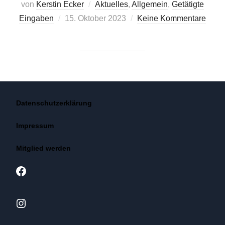
von
Kerstin Ecker
Aktuelles
,
Allgemein
,
Getätigte
Veröffentlicht
Eingaben
15. Oktober 2023
Keine Kommentare
am
Datenschutzerklärung
Impressum
Mitglied werden
Facebook
Instagram