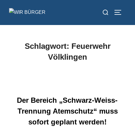
Zum
Suchen
Inhalt
SEITEN
nach:
springen
Schlagwort:
Feuerwehr
Völklingen
Der Bereich „Schwarz-Weiss-
Trennung Atemschutz“ muss
sofort geplant werden!