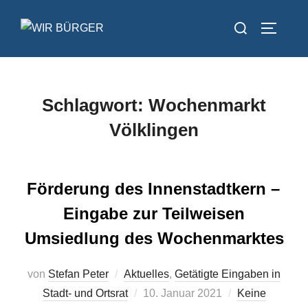
Zum
Suchen
Inhalt
SEITEN
nach:
springen
Schlagwort:
Wochenmarkt
Völklingen
Förderung des Innenstadtkern –
Eingabe zur Teilweisen
Umsiedlung des Wochenmarktes
von
Stefan Peter
Aktuelles
,
Getätigte Eingaben in
Veröffentlicht
Stadt- und Ortsrat
10. Januar 2021
Keine