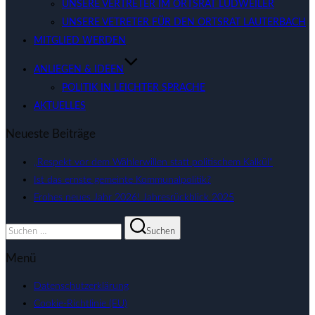
UNSERE VERTRETER IM ORTSRAT LUDWEILER
UNSERE VETRETER FÜR DEN ORTSRAT LAUTERBACH
MITGLIED WERDEN
ANLIEGEN & IDEEN
POLITIK IN LEICHTER SPRACHE
AKTUELLES
Neueste Beiträge
„Respekt vor dem Wählerwillen statt politischem Kalkül“
Ist das ernste gemeinte Kommunalpolitik?
Frohes neues Jahr 2026! Jahresrückblick 2025
Suchen
Suchen
nach:
Menü
Datenschutzerklärung
Cookie-Richtlinie (EU)