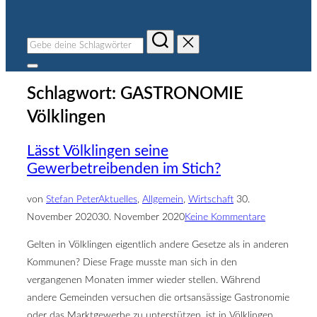
Suchen
nach:
Seitenleiste
&
Schlagwort:
GASTRONOMIE
Navigation
umschalten
Völklingen
Lässt Völklingen seine
Gewerbetreibenden im Stich?
Veröffentlicht
von
Stefan Peter
Aktuelles
,
Allgemein
,
Wirtschaft
30.
am
November 2020
30. November 2020
Keine Kommentare
Gelten in Völklingen eigentlich andere Gesetze als in anderen
Kommunen? Diese Frage musste man sich in den
vergangenen Monaten immer wieder stellen. Während
andere Gemeinden versuchen die ortsansässige Gastronomie
oder das Marktgewerbe zu unterstützen, ist in Völklingen