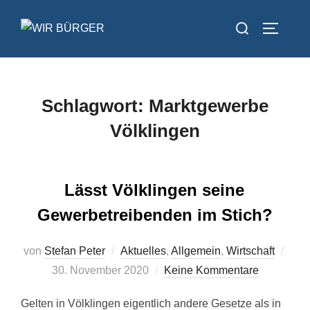
Zum
Suchen
Inhalt
SEITEN
nach:
springen
Schlagwort:
Marktgewerbe
Völklingen
Lässt Völklingen seine
Gewerbetreibenden im Stich?
Veröf
von
Stefan Peter
Aktuelles
,
Allgemein
,
Wirtschaft
am
30. November 2020
Keine Kommentare
Gelten in Völklingen eigentlich andere Gesetze als in