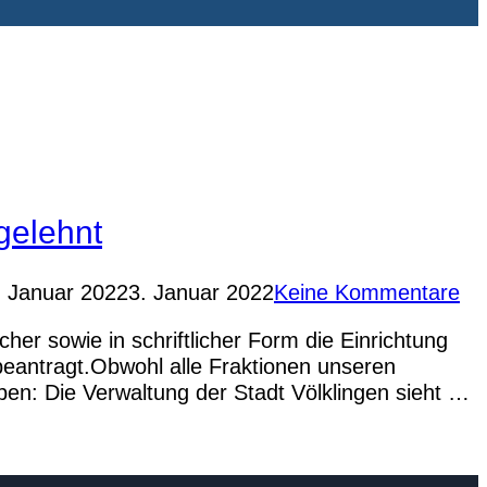
gelehnt
röffentlicht
. Januar 2022
3. Januar 2022
Keine Kommentare
m
r sowie in schriftlicher Form die Einrichtung
beantragt.Obwohl alle Fraktionen unseren
aben: Die Verwaltung der Stadt Völklingen sieht …