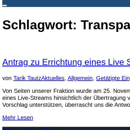
nach:
Seitenleiste
&
Schlagwort:
Transpa
Navigation
umschalten
Antrag zu Errichtung eines Live
von
Tarik Tautz
Aktuelles
,
Allgemein
,
Getätigte Ei
Von Seiten unserer Fraktion wurde am 25. Novemb
eines Live-Streams hinsichtlich der Übertragung 
Vorschlag unterstützen, überrascht uns die Antwor
über
Mehr
Lesen
„Antrag