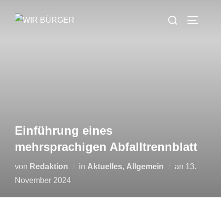
Zum
Suchen
Inhalt
SEITEN
nach:
springen
Einführung eines
mehrsprachigen Abfalltrennblatt
Veröffentli
von
Redaktion
in
Aktuelles
,
Allgemein
an
13.
am
November 2024