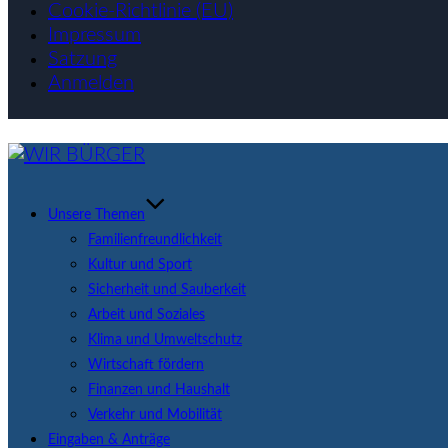
Cookie-Richtlinie (EU)
Impressum
Satzung
Anmelden
Zum
Inhalt
springen
Unsere Themen
Familienfreundlichkeit
Kultur und Sport
Sicherheit und Sauberkeit
Arbeit und Soziales
Klima und Umweltschutz
Wirtschaft fördern
Finanzen und Haushalt
Verkehr und Mobilität
Eingaben & Anträge