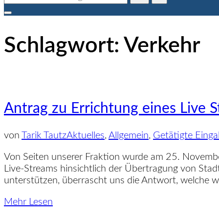
nach:
Seitenleiste
&
Schlagwort:
Verkehr
Navigation
umschalten
Antrag zu Errichtung eines Live 
von
Tarik Tautz
Aktuelles
,
Allgemein
,
Getätigte Eing
Von Seiten unserer Fraktion wurde am 25. November
Live-Streams hinsichtlich der Übertragung von Stad
unterstützen, überrascht uns die Antwort, welche wi
über
Mehr
Lesen
„Antrag