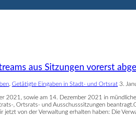
Streams aus Sitzungen vorerst abg
Veröffe
aben
,
Getätigte Eingaben in Stadt- und Ortsrat
3. Ja
am
 2021, sowie am 14. Dezember 2021 in mündlicher so
trats-, Ortsrats- und Ausschusssitzungen beantragt.
r jetzt von der Verwaltung erhalten haben: Die Verwa